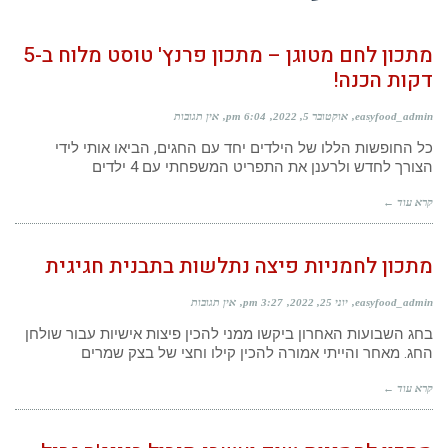
מתכון לחם מטוגן – מתכון פרנץ' טוסט מלוח ב-5
דקות הכנה!
easyfood_admin
אוקטובר 5, 2022
6:04 pm
אין תגובות
כל החופשות הללו של הילדים יחד עם החגים, הביאו אותי לידי
הצורך לחדש ולרענן את התפריט המשפחתי עם 4 ילדים
קרא עוד ←
מתכון לחמניות פיצה נתלשות בתבנית חגיגית
easyfood_admin
יוני 25, 2022
3:27 pm
אין תגובות
בחג השבועות האחרון ביקשו ממני להכין פיצות אישיות עבור שולחן
החג. מאחר והייתי אמורה להכין קילו וחצי של בצק שמרים
קרא עוד ←