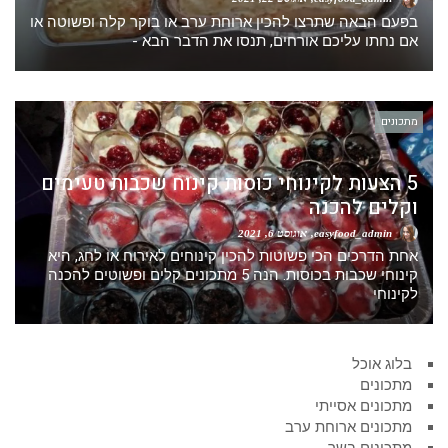
בפעם הבאה שתרצו להכין ארוחת ערב או בוקר קלה ופשוטה או
אם נחתו עליכם אורחים, תנסו את הדבר הבא -
מתכונים
5 הצעות לקינוחי כוסות קינוח שכבות טעימים
וקלים להכנה
easyfood_admin
אוגוסט 6, 2021
אחת הדרכים הכי פשוטות להכין קינוחים לאירוח או לחג, היא
קינוחי שכבות בכוסות. הנה 5 מתכונים קלים ופשוטים להכנה
לקינוחי
בלוג אוכל
מתכונים
מתכונים אסייתי
מתכונים ארוחת ערב