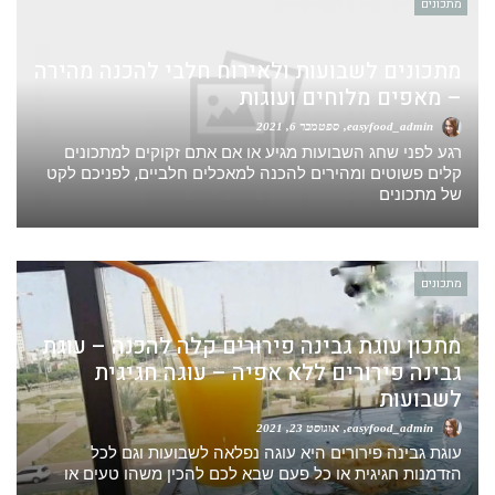
מתכונים
מתכונים לשבועות ולאירוח חלבי להכנה מהירה
– מאפים מלוחים ועוגות
easyfood_admin
ספטמבר 6, 2021
רגע לפני שחג השבועות מגיע או אם אתם זקוקים למתכונים
קלים פשוטים ומהירים להכנה למאכלים חלביים, לפניכם לקט
של מתכונים
מתכונים
מתכון עוגת גבינה פירורים קלה להכנה – עוגת
גבינה פירורים ללא אפיה – עוגה חגיגית
לשבועות
easyfood_admin
אוגוסט 23, 2021
עוגת גבינה פירורים היא עוגה נפלאה לשבועות וגם לכל
הזדמנות חגיגית או כל פעם שבא לכם להכין משהו טעים או