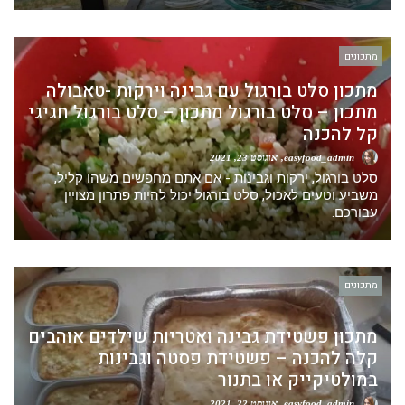
מתכונים
מתכון סלט בורגול עם גבינה וירקות -טאבולה
מתכון – סלט בורגול מתכון – סלט בורגול חגיגי
קל להכנה
easyfood_admin
אוגוסט 23, 2021
סלט בורגול, ירקות וגבינות - אם אתם מחפשים משהו קליל,
משביע וטעים לאכול, סלט בורגול יכול להיות פתרון מצויין
עבורכם.
מתכונים
מתכון פשטידת גבינה ואטריות שילדים אוהבים
קלה להכנה – פשטידת פסטה וגבינות
במולטיקייק או בתנור
easyfood_admin
אוגוסט 22, 2021