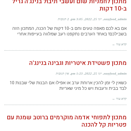
מתכון לחמניות שום ועשבי תיבול בנינג'ה גריל
ב-10 דקות
easyfood_admin
יוני 25, 2022
3:05 pm
2 תגובות
אם בא לכם מאפה טעים וחם ב-10 דקות של הכנה, המתכון הזה
בשבילכם! באחד הערבים נתקפנו רעב שמלווה בעייפות אחרי
קרא עוד ←
מתכון פשטידת איטריות וגבינה בנינג'ה
easyfood_admin
יוני 25, 2022
1:23 pm
אין תגובות
כשאין לי זמן להכין ארוחת ערב או אפילו אם הבנות שלי שבנות 10
לבד בבית ורעבות ויש כל מיני שאריות
קרא עוד ←
מתכון לתפוחי אדמה מוקרמים ברוטב שמנת עם
פטריות קל להכנה