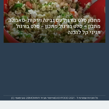
מתכון סלט בורגול עם גבינה וירקות -טאבולה
מתכון – סלט בורגול מתכון – סלט בורגול
חגיגי קל להכנה
כל הזכויות שמורות ל - EASYFOOD 2021איזיפוד מבית 2BMOMMY טובימאמי (C)