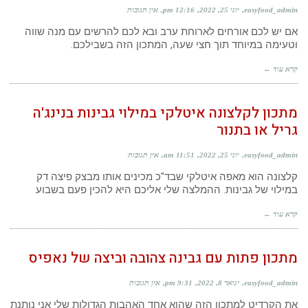
easyfood_admin
יוני 25, 2022
12:16 pm
אין תגובות
אם יש לכם אורחים לארוחת ערב ובא לכם להרשים עם מנה שווה
וטעימה במיוחד תוך חצי שעה, המתכון הזה בשבילכם.
קרא עוד ←
מתכון לקלצונה איטלקי במילוי גבינות בנינג'ה
גריל או בתנור
easyfood_admin
יוני 25, 2022
11:51 am
אין תגובות
קלצונה הוא מאפה איטלקי שבד"כ מכינים אותו מבצק פיצה דק
במילוי של גבינות. ההמלצה שלי אליכם היא להכין פעם בשבוע
קרא עוד ←
מתכון פתות עם גבינה צהובה וביצה של נאפיס
easyfood_admin
ינואר 8, 2022
9:31 pm
אין תגובות
את הקרדיט למתכון הזה שהוא אחד האהבות הגדולות שלי אני נותנת