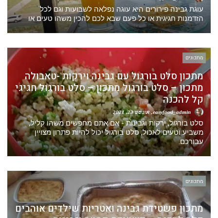
עוגת גבינה פירורים היא עוגה נפלאה לשבועות וגם לכל
הזדמנות חגיגית או כל פעם שבא לכם להכין משהו טעים או
מתכונים
מתכון סלט בורגול עם גבינה וירקות -טאבולה
מתכון – סלט בורגול מתכון – סלט בורגול חגיגי
קל להכנה
easyfood_admin
אוגוסט 23, 2021
סלט בורגול, ירקות וגבינות - אם אתם מחפשים משהו קליל,
משביע וטעים לאכול, סלט בורגול יכול להיות פתרון מצויין
עבורכם.
מתכונים
מתכון פשטידת גבינה ואטריות שילדים אוהבים