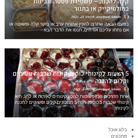
קלה להכנה – פשטידת פסטה וגבינות
במולטיקייק או בתנור
easyfood_admin
אוגוסט 22, 2021
בפעם הבאה שתרצו להכין ארוחת ערב או בוקר קלה ופשוטה או
אם נחתו עליכם אורחים, תנסו את הדבר הבא -
מתכונים
5 הצעות לקינוחי כוסות קינוח שכבות טעימים
וקלים להכנה
easyfood_admin
אוגוסט 6, 2021
אחת הדרכים הכי פשוטות להכין קינוחים לאירוח או לחג, היא
קינוחי שכבות בכוסות. הנה 5 מתכונים קלים ופשוטים להכנה
לקינוחי
בלוג אוכל
מתכונים