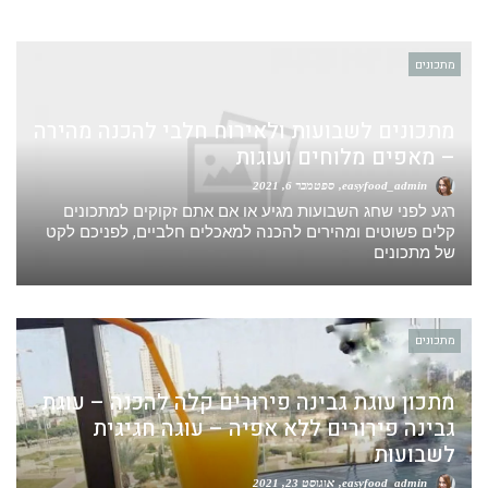
מתכונים
מתכונים לשבועות ולאירוח חלבי להכנה מהירה
– מאפים מלוחים ועוגות
easyfood_admin
ספטמבר 6, 2021
רגע לפני שחג השבועות מגיע או אם אתם זקוקים למתכונים
קלים פשוטים ומהירים להכנה למאכלים חלביים, לפניכם לקט
של מתכונים
מתכונים
מתכון עוגת גבינה פירורים קלה להכנה – עוגת
גבינה פירורים ללא אפיה – עוגה חגיגית
לשבועות
easyfood_admin
אוגוסט 23, 2021