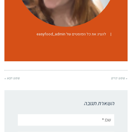
|
להציג את כל הפוסטים של easyfood_admin
« פוסט קודם
פוסט הבא »
השארת תגובה
שם:*