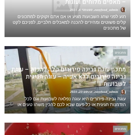
– מאפים מלוחים ועוגות
easyfood_admin
ספטמבר 6, 2021
רגע לפני שחג השבועות מגיע או אם אתם זקוקים למתכונים
קלים פשוטים ומהירים להכנה למאכלים חלביים, לפניכם לקט
של מתכונים
מתכונים
מתכון עוגת גבינה פירורים קלה להכנה – עוגת
גבינה פירורים ללא אפיה – עוגה חגיגית
לשבועות
easyfood_admin
אוגוסט 23, 2021
עוגת גבינה פירורים היא עוגה נפלאה לשבועות וגם לכל
הזדמנות חגיגית או כל פעם שבא לכם להכין משהו טעים או
מתכונים