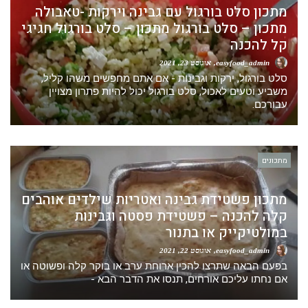
מתכון סלט בורגול עם גבינה וירקות -טאבולה
מתכון – סלט בורגול מתכון – סלט בורגול חגיגי
קל להכנה
easyfood_admin
אוגוסט 23, 2021
סלט בורגול, ירקות וגבינות - אם אתם מחפשים משהו קליל,
משביע וטעים לאכול, סלט בורגול יכול להיות פתרון מצויין
עבורכם.
מתכונים
מתכון פשטידת גבינה ואטריות שילדים אוהבים
קלה להכנה – פשטידת פסטה וגבינות
במולטיקייק או בתנור
easyfood_admin
אוגוסט 22, 2021
בפעם הבאה שתרצו להכין ארוחת ערב או בוקר קלה ופשוטה או
אם נחתו עליכם אורחים, תנסו את הדבר הבא -