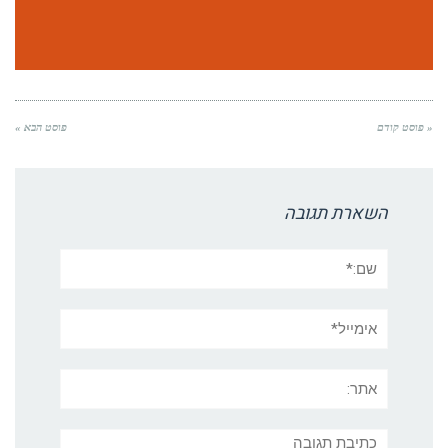
« פוסט קודם
פוסט הבא »
השארת תגובה
שם:*
אימייל*
אתר:
תגובה