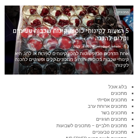
מתכונים
5 הצעות לקינוחי כוסות קינוח שכבות טעימים
וקלים להכנה
easyfood_admin
אוגוסט 6, 2021
אחת הדרכים הכי פשוטות להכין קינוחים לאירוח או לחג, היא
קינוחי שכבות בכוסות. הנה 5 מתכונים קלים ופשוטים להכנה
לקינוחי
בלוג אוכל
מתכונים
מתכונים אסייתי
מתכונים ארוחת ערב
מתכונים בשר
מתכונים חגיגיים
מתכונים חלביים – מתכונים לשבועות
מתכונים טבעוניים