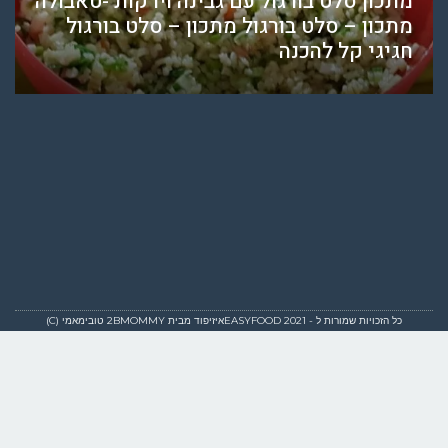
מתכון סלט בורגול עם גבינה וירקות -טאבולה
מתכון – סלט בורגול מתכון – סלט בורגול
חגיגי קל להכנה
כל הזכויות שמורות ל - EASYFOOD 2021איזיפוד מבית 2BMOMMY טובימאמי (C)