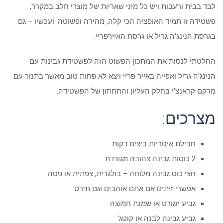
לבד בבית ורעבות ויש כל מיני שאריות של מוצרי חלב במקרר,
פשטידה זו תמיד האופציה הכי קלה, מהירה ופשוטה. ועכשיו – גם
בגרסת הנינג'ה גריל או גרסת האיירפריי.
החלטתי לנסות את המתכון הפשוט הזה לפשטידת גבינות עם
הנינג'ה גריל ואפייה באייר פריי ויצא לא פחות טוב מאשר בתנור עם
מרקם קראנצ'י בחלק העליון והתחתון של הפשטידה.
מצרכים:
חבילת איטריות ביצים דקות
2 כוסות גבינה צהובה מגורדת
חצי כוס גבינה מלוחה – בולגרית, צפתית או פטה
אפשרי זיתים אם אתם אוהבים וגם תירס
גביע יוגורט או שמנת חמוצה
גביע גבינה לבנה או קוטג'