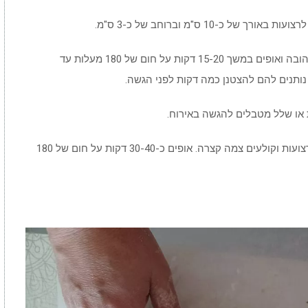
כ-10 ס"מ וברוחב של כ-3 ס"מ.
מפזרים מעל גבינת פרמזן מגורדת או קצת גבינה צהובה ואופים במשך 15-20 דקות על חום של 180 מעלות עד
נותנים להם להצטנן כמה דקות לפני הגשה.
 או שלל מטבלים להגשה באירוח.
במידה ואתם אופים חלה, מחלקים את הבצק ל-3 רצועות וקולעים צמה קצרה. אופים כ-30-40 דקות על חום של 180