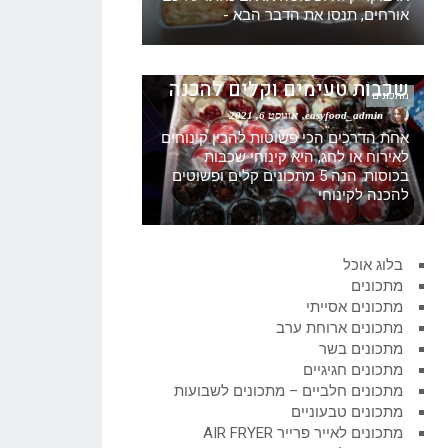
אורחים, תנסו את הדבר הבא -
5 הצעות לקינוחי כוסות קינוח
שכבות טעימים וקלים להכנה
מתכונים
easyfood_admin
אוגוסט 6, 2021
אחת הדרכים הכי פשוטות להכין קינוחים
לאירוח או לחג, היא קינוחי שכבות
בכוסות. הנה 5 מתכונים קלים ופשוטים
להכנה לקינוחי
בלוג אוכל
מתכונים
מתכונים אסייתי
מתכונים ארוחת ערב
מתכונים בשר
מתכונים חגיגיים
מתכונים חלביים – מתכונים לשבועות
מתכונים טבעוניים
מתכונים לאייר פרייר AIR FRYER