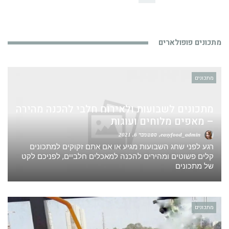
מתכונים פופולארים
מתכונים
מתכונים לשבועות ולאירוח חלבי להכנה מהירה
– מאפים מלוחים ועוגות
easyfood_admin
ספטמבר 6, 2021
רגע לפני שחג השבועות מגיע או אם אתם זקוקים למתכונים
קלים פשוטים ומהירים להכנה למאכלים חלביים, לפניכם לקט
של מתכונים
מתכונים