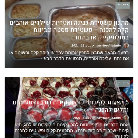
מתכונים
מתכון פשטידת גבינה ואטריות שילדים אוהבים
קלה להכנה – פשטידת פסטה וגבינות
במולטיקייק או בתנור
easyfood_admin
אוגוסט 22, 2021
בפעם הבאה שתרצו להכין ארוחת ערב או בוקר קלה ופשוטה או
אם נחתו עליכם אורחים, תנסו את הדבר הבא -
מתכונים
5 הצעות לקינוחי כוסות קינוח שכבות טעימים
וקלים להכנה
easyfood_admin
אוגוסט 6, 2021
אחת הדרכים הכי פשוטות להכין קינוחים לאירוח או לחג, היא
קינוחי שכבות בכוסות. הנה 5 מתכונים קלים ופשוטים להכנה
לקינוחי