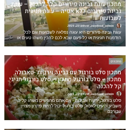
מתכון עוגת גבינה פירורים קלה להכנה – עוגת
גבינה פירורים ללא אפיה – עוגה חגיגית
לשבועות
easyfood_admin
אוגוסט 23, 2021
עוגת גבינה פירורים היא עוגה נפלאה לשבועות וגם לכל
הזדמנות חגיגית או כל פעם שבא לכם להכין משהו טעים או
מתכונים
מתכון סלט בורגול עם גבינה וירקות -טאבולה
מתכון – סלט בורגול מתכון – סלט בורגול חגיגי
קל להכנה
easyfood_admin
אוגוסט 23, 2021
סלט בורגול, ירקות וגבינות - אם אתם מחפשים משהו קליל,
משביע וטעים לאכול, סלט בורגול יכול להיות פתרון מצויין
עבורכם.