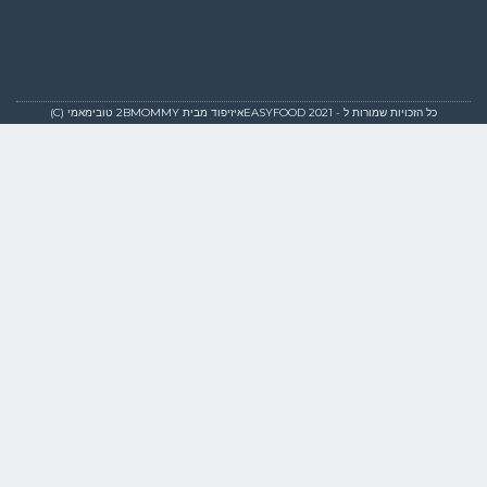
כל הזכויות שמורות ל - EASYFOOD 2021איזיפוד מבית 2BMOMMY טובימאמי (C)