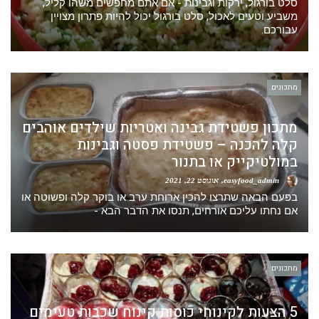
סלט בורגול, ירקות וגבינות - אם אתם מחפשים משהו קליל,
משביע וטעים לאכול, סלט בורגול יכול להיות פתרון מצויין
עבורכם.
מתכונים
מתכון פשטידת גבינה ואטריות שילדים אוהבים
קלה להכנה – פשטידת פסטה וגבינות
במולטיקייק או בתנור
easyfood_admin
אוגוסט 22, 2021
בפעם הבאה שתרצו להכין ארוחת ערב או בוקר קלה ופשוטה או
אם נחתו עליכם אורחים, תנסו את הדבר הבא -
מתכונים
5 הצעות לקינוחי כוסות קינוח שכבות טעימים