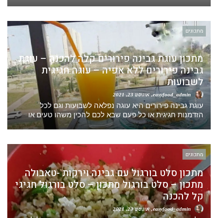
מתכונים
מתכון עוגת גבינה פירורים קלה להכנה – עוגת
גבינה פירורים ללא אפיה – עוגה חגיגית
לשבועות
easyfood_admin
אוגוסט 23, 2021
עוגת גבינה פירורים היא עוגה נפלאה לשבועות וגם לכל
הזדמנות חגיגית או כל פעם שבא לכם להכין משהו טעים או
מתכונים
מתכון סלט בורגול עם גבינה וירקות -טאבולה
מתכון – סלט בורגול מתכון – סלט בורגול חגיגי
קל להכנה
easyfood_admin
אוגוסט 23, 2021