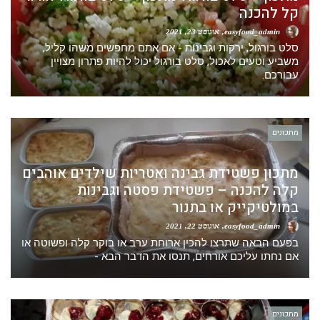
קל להכנה
easyfood_admin
אוגוסט 23, 2021
סלט בורגול, ירקות וגבינות - אם אתם מחפשים משהו קליל,
משביע וטעים לאכול, סלט בורגול יכול להיות פתרון מצויין
עבורכם.
מתכונים
מתכון פשטידת גבינה ואטריות שילדים אוהבים
קלה להכנה – פשטידת פסטה וגבינות
במולטיקייק או בתנור
easyfood_admin
אוגוסט 22, 2021
בפעם הבאה שתרצו להכין ארוחת ערב או בוקר קלה ופשוטה או
אם נחתו עליכם אורחים, תנסו את הדבר הבא -
מתכונים