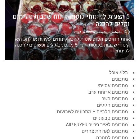
5 הצעות לקינוחי כוסות קינוח שכבות טעימים
וקלים להכנה
easyfood_admin
אוגוסט 6, 2021
אחת הדרכים הכי פשוטות להכין קינוחים לאירוח או לחג, היא
קינוחי שכבות בכוסות. הנה 5 מתכונים קלים ופשוטים להכנה
לקינוחי
בלוג אוכל
מתכונים
מתכונים אסייתי
מתכונים ארוחת ערב
מתכונים בשר
מתכונים חגיגיים
מתכונים חלביים – מתכונים לשבועות
מתכונים טבעוניים
מתכונים לאייר פרייר AIR FRYER
מתכונים לארוחת צהרים
מתכונים לחנוכה