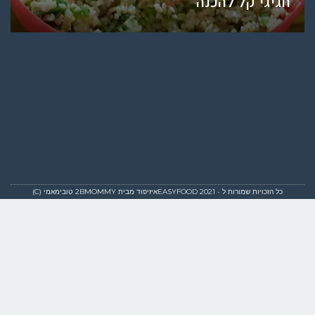
חגיגי קל להכנה
כל הזכויות שמורות ל - EASYFOOD 2021איזיפוד מבית 2BMOMMY טובימאמי (C)