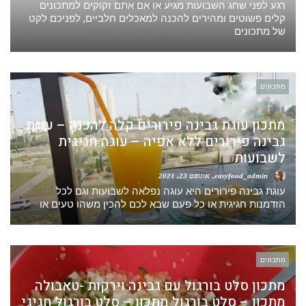
רגע לפני שחג השבועות מגיע או אם אתם זקוקים למתכונים
קלים פשוטים ומהירים להכנה למאכלים חלביים, לפניכם לקט
של מתכונים
מתכונים
מתכון עוגת גבינה פירורים קלה להכנה – עוגת
גבינה פירורים ללא אפיה – עוגה חגיגית
לשבועות
easyfood_admin
אוגוסט 23, 2021
עוגת גבינה פירורים היא עוגה נפלאה לשבועות וגם לכל
הזדמנות חגיגית או כל פעם שבא לכם להכין משהו טעים או
מתכונים
מתכון סלט בורגול עם גבינה וירקות -טאבולה
מתכון – סלט בורגול מתכון – סלט בורגול חגיגי