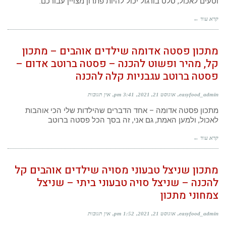
וטעים לאכול, סלט בורגול יכול להיות פתרון מצויין עבורכם.
קרא עוד ←
מתכון פסטה אדומה שילדים אוהבים – מתכון
קל, מהיר ופשוט להכנה – פסטה ברוטב אדום –
פסטה ברוטב עגבניות קלה להכנה
easyfood_admin
אוגוסט 21, 2021
3:41 pm
אין תגובות
מתכון פסטה אדומה – אחד הדברים שהילדות שלי הכי אוהבות
לאכול, ולמען האמת, גם אני, זה בסך הכל פסטה ברוטב
קרא עוד ←
מתכון שניצל טבעוני מסויה שילדים אוהבים קל
להכנה – שניצל סויה טבעוני ביתי – שניצל
צמחוני מתכון
easyfood_admin
אוגוסט 21, 2021
1:52 pm
אין תגובות