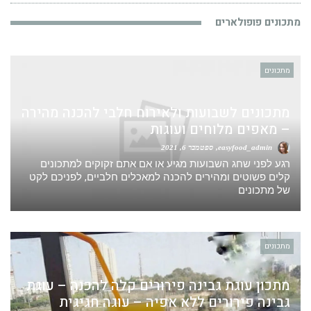
מתכונים פופולארים
מתכונים
מתכונים לשבועות ולאירוח חלבי להכנה מהירה
– מאפים מלוחים ועוגות
easyfood_admin
ספטמבר 6, 2021
רגע לפני שחג השבועות מגיע או אם אתם זקוקים למתכונים
קלים פשוטים ומהירים להכנה למאכלים חלביים, לפניכם לקט
של מתכונים
מתכונים
מתכון עוגת גבינה פירורים קלה להכנה – עוגת
גבינה פירורים ללא אפיה – עוגה חגיגית