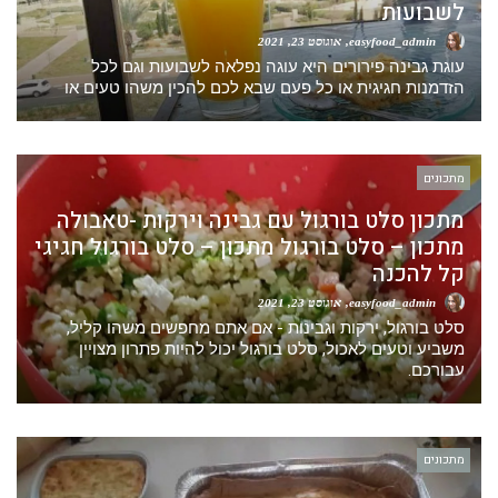
לשבועות
easyfood_admin
אוגוסט 23, 2021
עוגת גבינה פירורים היא עוגה נפלאה לשבועות וגם לכל
הזדמנות חגיגית או כל פעם שבא לכם להכין משהו טעים או
מתכונים
מתכון סלט בורגול עם גבינה וירקות -טאבולה
מתכון – סלט בורגול מתכון – סלט בורגול חגיגי
קל להכנה
easyfood_admin
אוגוסט 23, 2021
סלט בורגול, ירקות וגבינות - אם אתם מחפשים משהו קליל,
משביע וטעים לאכול, סלט בורגול יכול להיות פתרון מצויין
עבורכם.
מתכונים