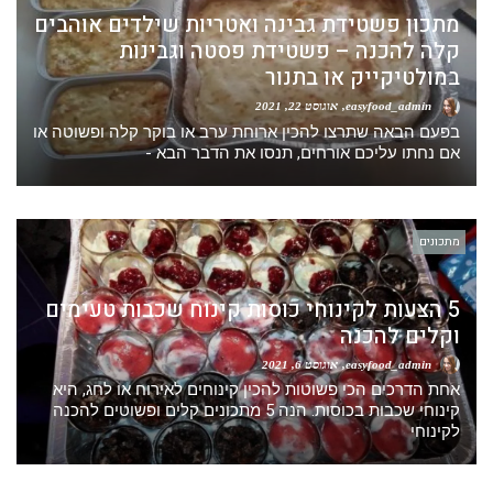
מתכון פשטידת גבינה ואטריות שילדים אוהבים
קלה להכנה – פשטידת פסטה וגבינות
במולטיקייק או בתנור
easyfood_admin
אוגוסט 22, 2021
בפעם הבאה שתרצו להכין ארוחת ערב או בוקר קלה ופשוטה או
אם נחתו עליכם אורחים, תנסו את הדבר הבא -
מתכונים
5 הצעות לקינוחי כוסות קינוח שכבות טעימים
וקלים להכנה
easyfood_admin
אוגוסט 6, 2021
אחת הדרכים הכי פשוטות להכין קינוחים לאירוח או לחג, היא
קינוחי שכבות בכוסות. הנה 5 מתכונים קלים ופשוטים להכנה
לקינוחי