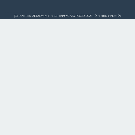
כל הזכויות שמורות ל - EASYFOOD 2021איזיפוד מבית 2BMOMMY טובימאמי (C)