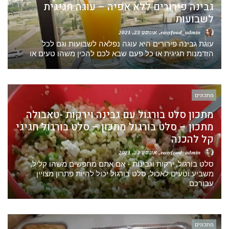
גבינה פירורים ללא אפיה – עוגה חגיגית
לשבועות
easyfood_admin
אוגוסט 23, 2021
עוגת גבינה פירורים היא עוגה נפלאה לשבועות וגם לכל
הזדמנות חגיגית או כל פעם שבא לכם להכין משהו טעים או
מתכונים
מתכון סלט בורגול עם גבינה וירקות -טאבולה
מתכון – סלט בורגול מתכון – סלט בורגול חגיגי
קל להכנה
easyfood_admin
אוגוסט 23, 2021
סלט בורגול, ירקות וגבינות - אם אתם מחפשים משהו קליל,
משביע וטעים לאכול, סלט בורגול יכול להיות פתרון מצויין
עבורכם.
מתכונים