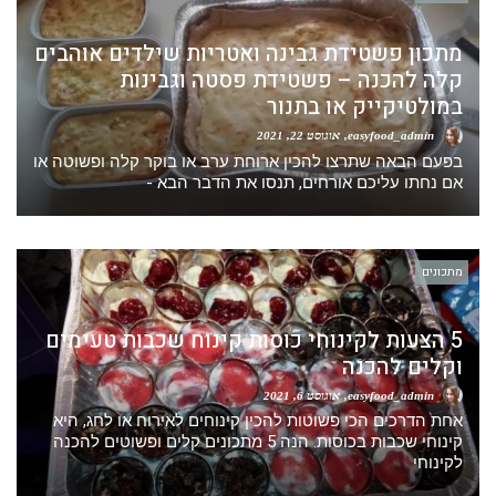
מתכון פשטידת גבינה ואטריות שילדים אוהבים
קלה להכנה – פשטידת פסטה וגבינות
במולטיקייק או בתנור
easyfood_admin
אוגוסט 22, 2021
בפעם הבאה שתרצו להכין ארוחת ערב או בוקר קלה ופשוטה או
אם נחתו עליכם אורחים, תנסו את הדבר הבא -
מתכונים
5 הצעות לקינוחי כוסות קינוח שכבות טעימים
וקלים להכנה
easyfood_admin
אוגוסט 6, 2021
אחת הדרכים הכי פשוטות להכין קינוחים לאירוח או לחג, היא
קינוחי שכבות בכוסות. הנה 5 מתכונים קלים ופשוטים להכנה
לקינוחי