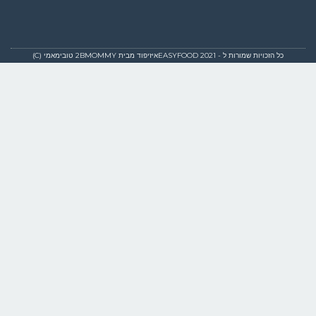
כל הזכויות שמורות ל - EASYFOOD 2021איזיפוד מבית 2BMOMMY טובימאמי (C)