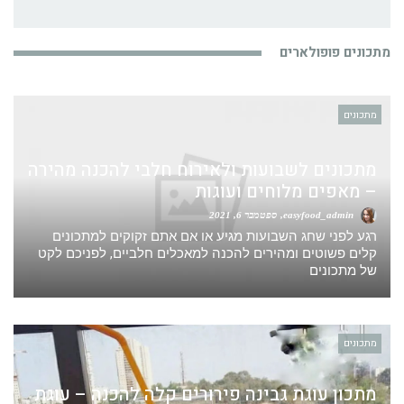
מתכונים פופולארים
מתכונים
מתכונים לשבועות ולאירוח חלבי להכנה מהירה
– מאפים מלוחים ועוגות
easyfood_admin
ספטמבר 6, 2021
רגע לפני שחג השבועות מגיע או אם אתם זקוקים למתכונים
קלים פשוטים ומהירים להכנה למאכלים חלביים, לפניכם לקט
של מתכונים
מתכונים
מתכון עוגת גבינה פירורים קלה להכנה – עוגת