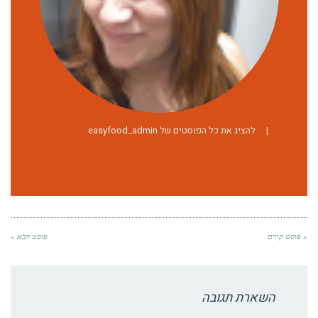
|
להציג את כל הפוסטים של easyfood_admin
« פוסט קודם
פוסט הבא »
השארת תגובה