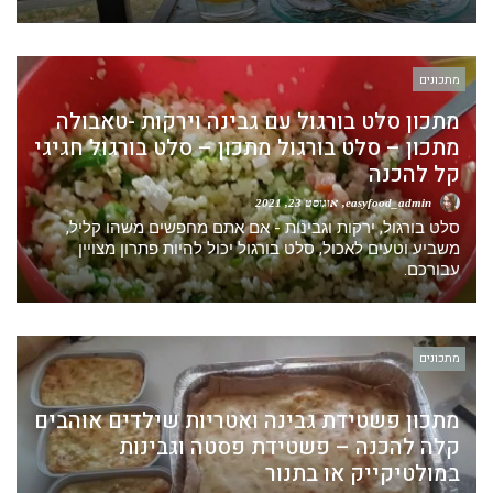
מתכונים
מתכון סלט בורגול עם גבינה וירקות -טאבולה
מתכון – סלט בורגול מתכון – סלט בורגול חגיגי
קל להכנה
easyfood_admin
אוגוסט 23, 2021
סלט בורגול, ירקות וגבינות - אם אתם מחפשים משהו קליל,
משביע וטעים לאכול, סלט בורגול יכול להיות פתרון מצויין
עבורכם.
מתכונים
מתכון פשטידת גבינה ואטריות שילדים אוהבים
קלה להכנה – פשטידת פסטה וגבינות
במולטיקייק או בתנור