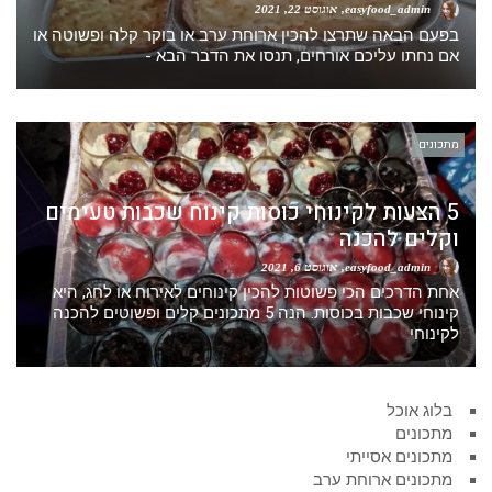
easyfood_admin
אוגוסט 22, 2021
בפעם הבאה שתרצו להכין ארוחת ערב או בוקר קלה ופשוטה או
אם נחתו עליכם אורחים, תנסו את הדבר הבא -
מתכונים
5 הצעות לקינוחי כוסות קינוח שכבות טעימים
וקלים להכנה
easyfood_admin
אוגוסט 6, 2021
אחת הדרכים הכי פשוטות להכין קינוחים לאירוח או לחג, היא
קינוחי שכבות בכוסות. הנה 5 מתכונים קלים ופשוטים להכנה
לקינוחי
בלוג אוכל
מתכונים
מתכונים אסייתי
מתכונים ארוחת ערב