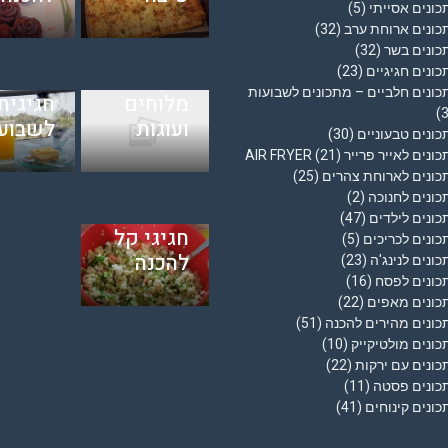
חלבי
גבינה
גבינה
ונים אסייתי
(5)
להכנה
פירורי
כונים ארוחת ערב
(32)
וירקות -
מהירה –
ללא א
כונים בשר
(32)
טאבולה
ונים חגיגיים
(23)
מאפים
– עוגה
מתכון –
ונים חלביים – מתכונים לשבועות
מלוחים
חגיגית
סלט
ועוגות
לשבוע
בורגול
ונים טבעוניים
(30)
נים לאייר פרייר AIR FRYER
(21)
מתכון –
כונים לארוחת צהרים
(25)
סלט
ונים לחנוכה
(2)
בורגול
ונים לילדים
(47)
חגיגי קל
ונים לכריכים
(5)
להכנה
ונים לנינג'ה
(23)
כונים לפסח
(16)
כונים מאפים
(22)
כונים מהירים להכנה
(51)
ונים מולטיקייק
(10)
ונים עם ירקות
(22)
כונים פסטה
(11)
ונים קינוחים
(41)