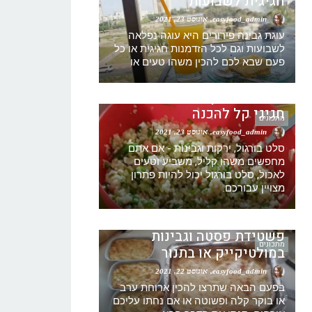
חגיגית לשבועות
easyfood_admin
אוגוסט 23, 2021
עוגת גבינה פירורים היא עוגה נפלאה
לשבועות וגם לכל הזדמנות חגיגית או כל
מתכון סלט בורגול עם גבינה
פעם שבא לכם להכין משהו טעים או
וירקות -טאבולה מתכון – סלט
בורגול מתכון – סלט בורגול
חגיגי קל להכנה
מתכונים
easyfood_admin
אוגוסט 23, 2021
סלט בורגול, ירקות וגבינות - אם אתם
מחפשים משהו קליל, משביע וטעים
לאכול, סלט בורגול יכול להיות פתרון
מצויין עבורכם.
מתכון פשטידת גבינה ואטריות
שילדים אוהבים קלה להכנה –
פשטידת פסטה וגבינות
מתכונים
במולטיקייק או בתנור
easyfood_admin
אוגוסט 22, 2021
בפעם הבאה שתרצו להכין ארוחת ערב
או בוקר קלה ופשוטה או אם נחתו עליכם