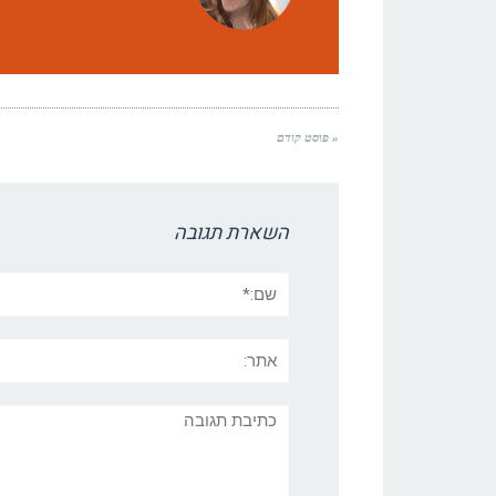
« פוסט קודם
השארת תגובה
שם:*
אתר:
תגובה