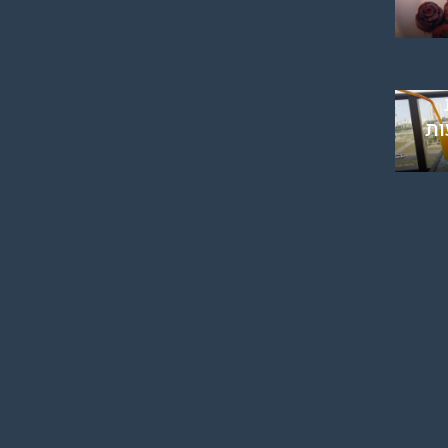
ם
פיה
ות