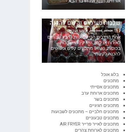
אורחים, תנסו את הדבר הבא -
5 הצעות לקינוחי כוסות קינוח
שכבות טעימים וקלים להכנה
מתכונים
easyfood_admin
אוגוסט 6, 2021
אחת הדרכים הכי פשוטות להכין קינוחים
לאירוח או לחג, היא קינוחי שכבות
בכוסות. הנה 5 מתכונים קלים ופשוטים
להכנה לקינוחי
בלוג אוכל
מתכונים
מתכונים אסייתי
מתכונים ארוחת ערב
מתכונים בשר
מתכונים חגיגיים
מתכונים חלביים – מתכונים לשבועות
מתכונים טבעוניים
מתכונים לאייר פרייר AIR FRYER
מתכונים לארוחת צהרים