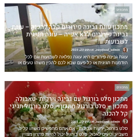
מתכונים
מתכון עוגת גבינה פירורים קלה להכנה – עוגת
גבינה פירורים ללא אפיה – עוגה חגיגית
לשבועות
easyfood_admin
אוגוסט 23, 2021
עוגת גבינה פירורים היא עוגה נפלאה לשבועות וגם לכל
הזדמנות חגיגית או כל פעם שבא לכם להכין משהו טעים או
מתכונים
מתכון סלט בורגול עם גבינה וירקות -טאבולה
מתכון – סלט בורגול מתכון – סלט בורגול חגיגי
קל להכנה
easyfood_admin
אוגוסט 23, 2021
סלט בורגול, ירקות וגבינות - אם אתם מחפשים משהו קליל,
משביע וטעים לאכול, סלט בורגול יכול להיות פתרון מצויין