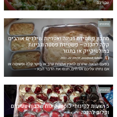
עבורכם.
מתכונים
מתכון פשטידת גבינה ואטריות שילדים אוהבים
קלה להכנה – פשטידת פסטה וגבינות
במולטיקייק או בתנור
easyfood_admin
אוגוסט 22, 2021
בפעם הבאה שתרצו להכין ארוחת ערב או בוקר קלה ופשוטה או
אם נחתו עליכם אורחים, תנסו את הדבר הבא -
מתכונים
5 הצעות לקינוחי כוסות קינוח שכבות טעימים
וקלים להכנה