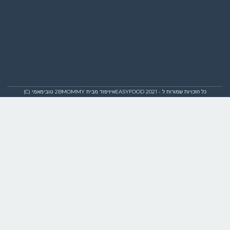
כל הזכויות שמורות ל - EASYFOOD 2021איזיפוד מבית 2BMOMMY טובימאמי (C)