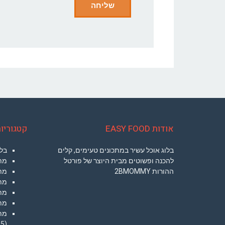
אודות EASY FOOD
קטגוריו
בלוג אוכל עשיר במתכונים טעימים, קלים
בלו
להכנה ופשוטים מבית היוצר של פורטל
מת
ההורות 2BMOMMY
מתכ
מת
מת
מתכ
מתכ
(35)