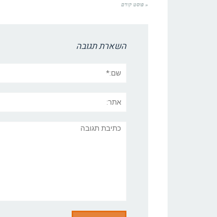
« פוסט קודם
השארת תגובה
שם:*
אתר:
תגובה