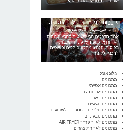
אורחים, תנסו את הדבר הבא -
5 הצעות לקינוחי כוסות קינוח
שכבות טעימים וקלים להכנה
מתכונים
easyfood_admin
אוגוסט 6, 2021
אחת הדרכים הכי פשוטות להכין קינוחים
לאירוח או לחג, היא קינוחי שכבות
בכוסות. הנה 5 מתכונים קלים ופשוטים
להכנה לקינוחי
בלוג אוכל
מתכונים
מתכונים אסייתי
מתכונים ארוחת ערב
מתכונים בשר
מתכונים חגיגיים
מתכונים חלביים – מתכונים לשבועות
מתכונים טבעוניים
מתכונים לאייר פרייר AIR FRYER
מתכונים לארוחת צהרים