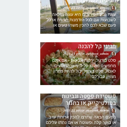
חגיגית לשבועות
easyfood_admin
אוגוסט 23, 2021
עוגת גבינה פירורים היא עוגה נפלאה
לשבועות וגם לכל הזדמנות חגיגית או כל
מתכון סלט בורגול עם גבינה
פעם שבא לכם להכין משהו טעים או
וירקות -טאבולה מתכון – סלט
בורגול מתכון – סלט בורגול
חגיגי קל להכנה
מתכונים
easyfood_admin
אוגוסט 23, 2021
סלט בורגול, ירקות וגבינות - אם אתם
מחפשים משהו קליל, משביע וטעים
לאכול, סלט בורגול יכול להיות פתרון
מצויין עבורכם.
מתכון פשטידת גבינה ואטריות
שילדים אוהבים קלה להכנה –
פשטידת פסטה וגבינות
מתכונים
במולטיקייק או בתנור
easyfood_admin
אוגוסט 22, 2021
בפעם הבאה שתרצו להכין ארוחת ערב
או בוקר קלה ופשוטה או אם נחתו עליכם