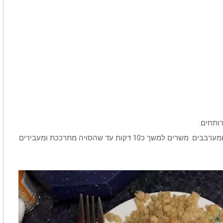
מוסיפים את אבקת המרק והתערובת לתיבול גריל ומערבבים. משרים למשך כ10 דקות עד שהסויה מתרככת ומעבירים