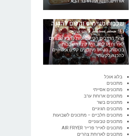
אורחים, תנסו את הדבר הבא -
5 הצעות לקינוחי כוסות קינוח
שכבות טעימים וקלים להכנה
מתכונים
easyfood_admin
אוגוסט 6, 2021
אחת הדרכים הכי פשוטות להכין קינוחים
לאירוח או לחג, היא קינוחי שכבות
בכוסות. הנה 5 מתכונים קלים ופשוטים
להכנה לקינוחי
בלוג אוכל
מתכונים
מתכונים אסייתי
מתכונים ארוחת ערב
מתכונים בשר
מתכונים חגיגיים
מתכונים חלביים – מתכונים לשבועות
מתכונים טבעוניים
מתכונים לאייר פרייר AIR FRYER
מתכונים לארוחת צהרים