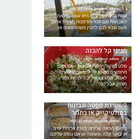
חגיגית לשבועות
easyfood_admin
אוגוסט 23, 2021
עוגת גבינה פירורים היא עוגה נפלאה
לשבועות וגם לכל הזדמנות חגיגית או כל
מתכון סלט בורגול עם גבינה
פעם שבא לכם להכין משהו טעים או
וירקות -טאבולה מתכון – סלט
בורגול מתכון – סלט בורגול
חגיגי קל להכנה
מתכונים
easyfood_admin
אוגוסט 23, 2021
סלט בורגול, ירקות וגבינות - אם אתם
מחפשים משהו קליל, משביע וטעים
לאכול, סלט בורגול יכול להיות פתרון
מצויין עבורכם.
מתכון פשטידת גבינה ואטריות
שילדים אוהבים קלה להכנה –
פשטידת פסטה וגבינות
מתכונים
במולטיקייק או בתנור
easyfood_admin
אוגוסט 22, 2021
בפעם הבאה שתרצו להכין ארוחת ערב
או בוקר קלה ופשוטה או אם נחתו עליכם