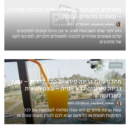
מתכונים לשבועות ולאירוח חלבי להכנה מהירה
– מאפים מלוחים ועוגות
easyfood_admin
ספטמבר 6, 2021
רגע לפני שחג השבועות מגיע או אם אתם זקוקים למתכונים
קלים פשוטים ומהירים להכנה למאכלים חלביים, לפניכם לקט
של מתכונים
מתכונים
מתכון עוגת גבינה פירורים קלה להכנה – עוגת
גבינה פירורים ללא אפיה – עוגה חגיגית
לשבועות
easyfood_admin
אוגוסט 23, 2021
עוגת גבינה פירורים היא עוגה נפלאה לשבועות וגם לכל
הזדמנות חגיגית או כל פעם שבא לכם להכין משהו טעים או