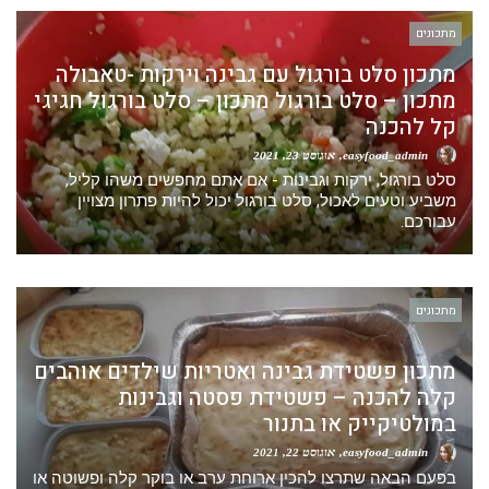
מתכונים
מתכון סלט בורגול עם גבינה וירקות -טאבולה
מתכון – סלט בורגול מתכון – סלט בורגול חגיגי
קל להכנה
easyfood_admin
אוגוסט 23, 2021
סלט בורגול, ירקות וגבינות - אם אתם מחפשים משהו קליל,
משביע וטעים לאכול, סלט בורגול יכול להיות פתרון מצויין
עבורכם.
מתכונים
מתכון פשטידת גבינה ואטריות שילדים אוהבים
קלה להכנה – פשטידת פסטה וגבינות
במולטיקייק או בתנור
easyfood_admin
אוגוסט 22, 2021
בפעם הבאה שתרצו להכין ארוחת ערב או בוקר קלה ופשוטה או