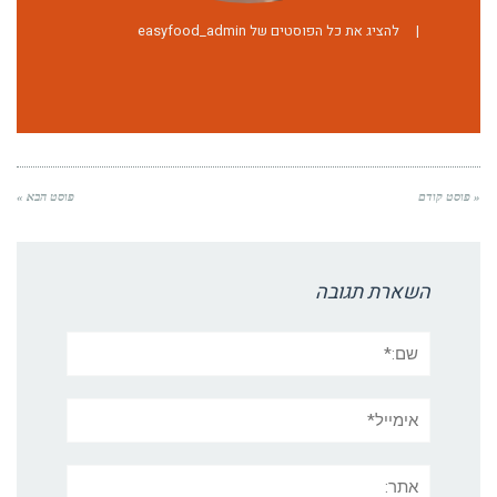
|
להציג את כל הפוסטים של easyfood_admin
« פוסט קודם
פוסט הבא »
השארת תגובה
שם:*
אימייל*
אתר: