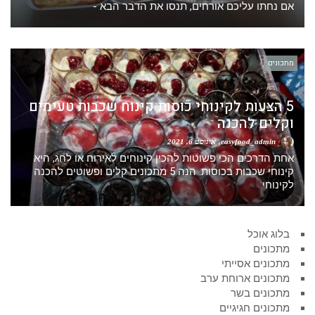
אם נחתו עליכם אורחים, תנסו את הדבר הבא -
מתכונים
5 הצעות לקינוחי כוסות קינוח שכבות טעימים
וקלים להכנה
easyfood_admin
אוגוסט 6, 2021
אחת הדרכים הכי פשוטות להכין קינוחים לאירוח או לחג, היא
קינוחי שכבות בכוסות. הנה 5 מתכונים קלים ופשוטים להכנה
לקינוחי
בלוג אוכל
מתכונים
מתכונים אסייתי
מתכונים ארוחת ערב
מתכונים בשר
מתכונים חגיגיים