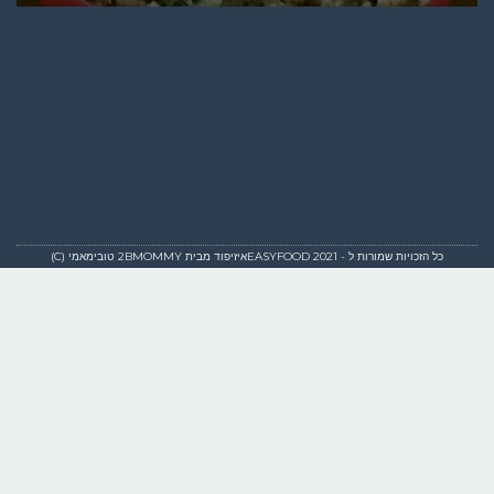
כל הזכויות שמורות ל - EASYFOOD 2021איזיפוד מבית 2BMOMMY טובימאמי (C)