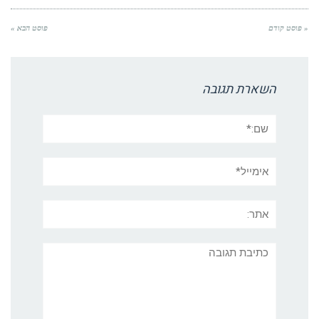
« פוסט קודם
פוסט הבא »
השארת תגובה
שם:*
אימייל*
אתר:
תגובה