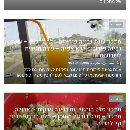
של מתכונים
מתכונים
מתכון עוגת גבינה פירורים קלה להכנה – עוגת
גבינה פירורים ללא אפיה – עוגה חגיגית
לשבועות
easyfood_admin
אוגוסט 23, 2021
עוגת גבינה פירורים היא עוגה נפלאה לשבועות וגם לכל
הזדמנות חגיגית או כל פעם שבא לכם להכין משהו טעים או
מתכונים
מתכון סלט בורגול עם גבינה וירקות -טאבולה
מתכון – סלט בורגול מתכון – סלט בורגול חגיגי
קל להכנה