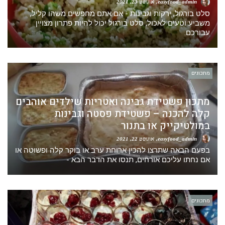
easyfood_admin
אוגוסט 23, 2021
סלט בורגול, ירקות וגבינות - אם אתם מחפשים משהו קליל,
משביע וטעים לאכול, סלט בורגול יכול להיות פתרון מצויין
עבורכם.
מתכונים
מתכון פשטידת גבינה ואטריות שילדים אוהבים
קלה להכנה – פשטידת פסטה וגבינות
במולטיקייק או בתנור
easyfood_admin
אוגוסט 22, 2021
בפעם הבאה שתרצו להכין ארוחת ערב או בוקר קלה ופשוטה או
אם נחתו עליכם אורחים, תנסו את הדבר הבא -
מתכונים