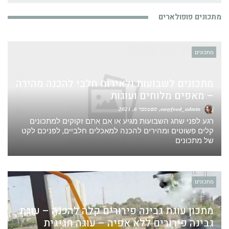
מתכונים פופולארים
מתכונים
מתכונים לשבועות ולאירוח חלבי להכנה מהירה
– מאפים מלוחים ועוגות
easyfood_admin
ספטמבר 6, 2021
רגע לפני שחג השבועות מגיע או אם אתם זקוקים למתכונים
קלים פשוטים ומהירים להכנה למאכלים חלביים, לפניכם לקט
של מתכונים
מתכונים
מתכון עוגת גבינה פירורים קלה להכנה – עוגת
גבינה פירורים ללא אפיה – עוגה חגיגית