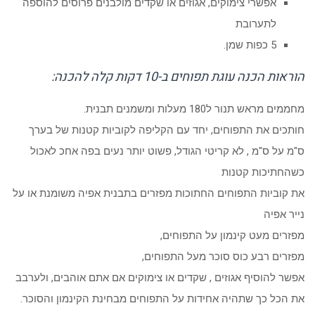
אפשרי צימוקים, אגוזים או שקדים מולבנים פרוסים להוספה
לתערובת
5 כפות שמן.
הוראות הכנה עוגת תפוחים ב-10 דקות קלה להכנה:
מחממים מראש תנור ל180 מעלות ומשמנים תבנית.
חותכים את התפוחים, יחד עם הקליפה לקוביות קטנות של בערך
ס"מ על ס"מ , לא קריטי הגודל, פשוט יותר נעים בפה אחכ לאכול
כשהחתיכות קטנות
את קוביות התפוחים החתוכות מפזרים בתבנית אפיה משומנת או על
נייר אפיה
מפזרים מעט קינמון על התפוחים,
מפזרים רבע כוס סוכר מעל התפוחים,
אפשר להוסיף אגוזים , שקדים או צימוקים אם אתם אוהבים, ולערבב
את הכל כך שתהיה אחידות על התפוחים מבחינת הקינמון והסוכר.