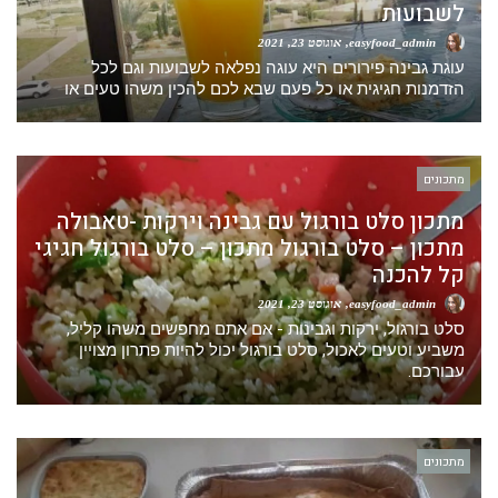
לשבועות
easyfood_admin
אוגוסט 23, 2021
עוגת גבינה פירורים היא עוגה נפלאה לשבועות וגם לכל
הזדמנות חגיגית או כל פעם שבא לכם להכין משהו טעים או
מתכונים
מתכון סלט בורגול עם גבינה וירקות -טאבולה
מתכון – סלט בורגול מתכון – סלט בורגול חגיגי
קל להכנה
easyfood_admin
אוגוסט 23, 2021
סלט בורגול, ירקות וגבינות - אם אתם מחפשים משהו קליל,
משביע וטעים לאכול, סלט בורגול יכול להיות פתרון מצויין
עבורכם.
מתכונים