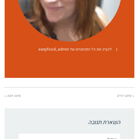
|
להציג את כל הפוסטים של easyfood_admin
« פוסט קודם
פוסט הבא »
השארת תגובה
שם:*