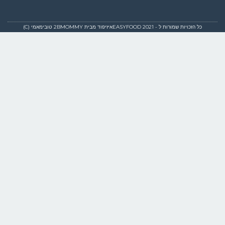
כל הזכויות שמורות ל - EASYFOOD 2021איזיפוד מבית 2BMOMMY טובימאמי (C)