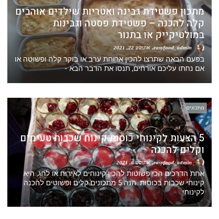
מתכון פשטידת גבינה ואטריות שילדים אוהבים
קלה להכנה – פשטידת פסטה וגבינות
במולטיקייק או בתנור
easyfood_admin
אוגוסט 22, 2021
בפעם הבאה שתרצו להכין ארוחת ערב או בוקר קלה ופשוטה או
אם נחתו עליכם אורחים, תנסו את הדבר הבא -
מתכונים
5 הצעות לקינוחי כוסות קינוח שכבות טעימים
וקלים להכנה
easyfood_admin
אוגוסט 6, 2021
אחת הדרכים הכי פשוטות להכין קינוחים לאירוח או לחג, היא
קינוחי שכבות בכוסות. הנה 5 מתכונים קלים ופשוטים להכנה
לקינוחי