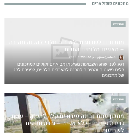
מתכונים פופולארים
מתכונים
מתכונים לשבועות ולאירוח חלבי להכנה מהירה
– מאפים מלוחים ועוגות
easyfood_admin
ספטמבר 6, 2021
רגע לפני שחג השבועות מגיע או אם אתם זקוקים למתכונים
קלים פשוטים ומהירים להכנה למאכלים חלביים, לפניכם לקט
של מתכונים
מתכונים
מתכון עוגת גבינה פירורים קלה להכנה – עוגת
גבינה פירורים ללא אפיה – עוגה חגיגית
לשבועות