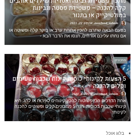
מתכון פשטידת גבינה ואטריות שילדים אוהבים
קלה להכנה – פשטידת פסטה וגבינות
במולטיקייק או בתנור
easyfood_admin
אוגוסט 22, 2021
בפעם הבאה שתרצו להכין ארוחת ערב או בוקר קלה ופשוטה או
אם נחתו עליכם אורחים, תנסו את הדבר הבא -
מתכונים
5 הצעות לקינוחי כוסות קינוח שכבות טעימים
וקלים להכנה
easyfood_admin
אוגוסט 6, 2021
אחת הדרכים הכי פשוטות להכין קינוחים לאירוח או לחג, היא
קינוחי שכבות בכוסות. הנה 5 מתכונים קלים ופשוטים להכנה
לקינוחי
בלוג אוכל