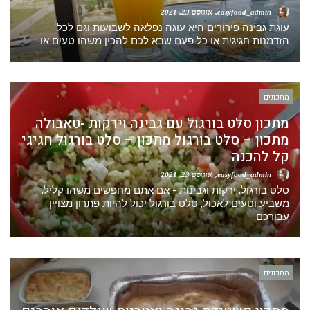
easyfood_admin
אוגוסט 23, 2021
עוגת גבינה פירורים היא עוגה נפלאה לשבועות וגם לכל
הזדמנות חגיגית או כל פעם שבא לכם להכין משהו טעים או
מתכונים
מתכון סלט בורגול עם גבינה וירקות -טאבולה
מתכון – סלט בורגול מתכון – סלט בורגול חגיגי
קל להכנה
easyfood_admin
אוגוסט 23, 2021
סלט בורגול, ירקות וגבינות - אם אתם מחפשים משהו קליל,
משביע וטעים לאכול, סלט בורגול יכול להיות פתרון מצויין
עבורכם.
מתכונים