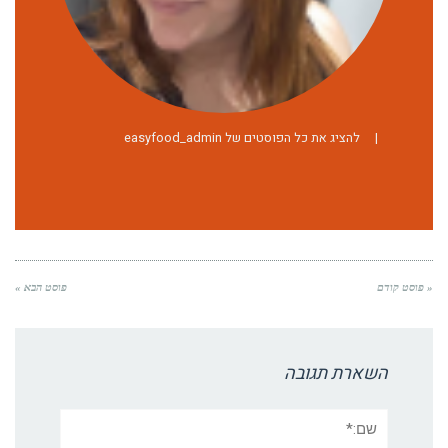
|
להציג את כל הפוסטים של easyfood_admin
« פוסט קודם
פוסט הבא »
השארת תגובה
שם:*