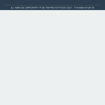
כל הזכויות שמורות ל - EASYFOOD 2021איזיפוד מבית 2BMOMMY טובימאמי (C)