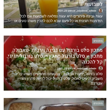
לשבועות
easyfood_admin
אוגוסט 23, 2021
עוגת גבינה פירורים היא עוגה נפלאה לשבועות וגם לכל
הזדמנות חגיגית או כל פעם שבא לכם להכין משהו טעים או
מתכונים
מתכון סלט בורגול עם גבינה וירקות -טאבולה
מתכון – סלט בורגול מתכון – סלט בורגול חגיגי
קל להכנה
easyfood_admin
אוגוסט 23, 2021
סלט בורגול, ירקות וגבינות - אם אתם מחפשים משהו קליל,
משביע וטעים לאכול, סלט בורגול יכול להיות פתרון מצויין
עבורכם.
מתכונים