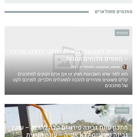
מתכונים פופולארים
מתכונים
מתכונים לשבועות ולאירוח חלבי להכנה מהירה
– מאפים מלוחים ועוגות
easyfood_admin
ספטמבר 6, 2021
רגע לפני שחג השבועות מגיע או אם אתם זקוקים למתכונים
קלים פשוטים ומהירים להכנה למאכלים חלביים, לפניכם לקט
של מתכונים
מתכונים
מתכון עוגת גבינה פירורים קלה להכנה – עוגת
גבינה פירורים ללא אפיה – עוגה חגיגית