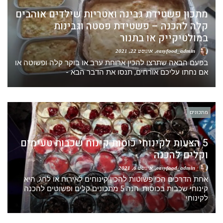
מתכון פשטידת גבינה ואטריות שילדים אוהבים
קלה להכנה – פשטידת פסטה וגבינות
במולטיקייק או בתנור
easyfood_admin
אוגוסט 22, 2021
בפעם הבאה שתרצו להכין ארוחת ערב או בוקר קלה ופשוטה או
אם נחתו עליכם אורחים, תנסו את הדבר הבא -
מתכונים
5 הצעות לקינוחי כוסות קינוח שכבות טעימים
וקלים להכנה
easyfood_admin
אוגוסט 6, 2021
אחת הדרכים הכי פשוטות להכין קינוחים לאירוח או לחג, היא
קינוחי שכבות בכוסות. הנה 5 מתכונים קלים ופשוטים להכנה
לקינוחי