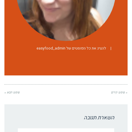
|
להציג את כל הפוסטים של easyfood_admin
« פוסט קודם
פוסט הבא »
השארת תגובה
שם:*