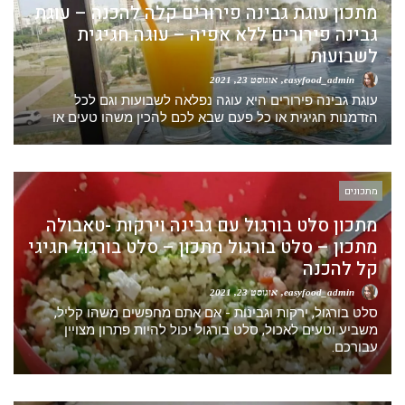
מתכון עוגת גבינה פירורים קלה להכנה – עוגת
גבינה פירורים ללא אפיה – עוגה חגיגית
לשבועות
easyfood_admin
אוגוסט 23, 2021
עוגת גבינה פירורים היא עוגה נפלאה לשבועות וגם לכל
הזדמנות חגיגית או כל פעם שבא לכם להכין משהו טעים או
מתכונים
מתכון סלט בורגול עם גבינה וירקות -טאבולה
מתכון – סלט בורגול מתכון – סלט בורגול חגיגי
קל להכנה
easyfood_admin
אוגוסט 23, 2021
סלט בורגול, ירקות וגבינות - אם אתם מחפשים משהו קליל,
משביע וטעים לאכול, סלט בורגול יכול להיות פתרון מצויין
עבורכם.