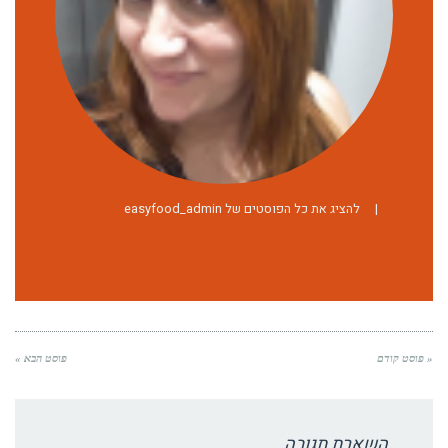
|
להציג את כל הפוסטים של easyfood_admin
« פוסט קודם
פוסט הבא »
השארת תגובה