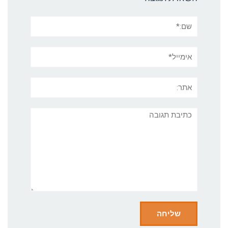
שם:*
אימייל*
אתר:
תגובה