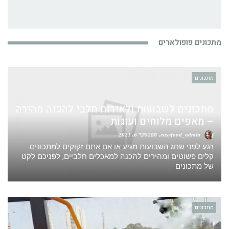
מתכונים פופולארים
מתכונים
מתכונים לשבועות ולאירוח חלבי להכנה מהירה
– מאפים מלוחים ועוגות
easyfood_admin
ספטמבר 6, 2021
רגע לפני שחג השבועות מגיע או אם אתם זקוקים למתכונים
קלים פשוטים ומהירים להכנה למאכלים חלביים, לפניכם לקט
של מתכונים
מתכונים