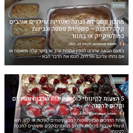
מתכונים
מתכון פשטידת גבינה ואטריות שילדים אוהבים
קלה להכנה – פשטידת פסטה וגבינות
במולטיקייק או בתנור
easyfood_admin
אוגוסט 22, 2021
בפעם הבאה שתרצו להכין ארוחת ערב או בוקר קלה ופשוטה או
אם נחתו עליכם אורחים, תנסו את הדבר הבא -
מתכונים
5 הצעות לקינוחי כוסות קינוח שכבות טעימים
וקלים להכנה
easyfood_admin
אוגוסט 6, 2021
אחת הדרכים הכי פשוטות להכין קינוחים לאירוח או לחג, היא
קינוחי שכבות בכוסות. הנה 5 מתכונים קלים ופשוטים להכנה
לקינוחי