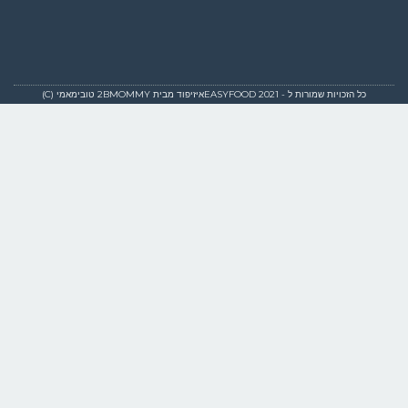
כל הזכויות שמורות ל - EASYFOOD 2021איזיפוד מבית 2BMOMMY טובימאמי (C)