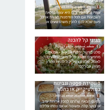
חגיגית לשבועות
easyfood_admin
אוגוסט 23, 2021
עוגת גבינה פירורים היא עוגה נפלאה
לשבועות וגם לכל הזדמנות חגיגית או כל
מתכון סלט בורגול עם גבינה
פעם שבא לכם להכין משהו טעים או
וירקות -טאבולה מתכון – סלט
בורגול מתכון – סלט בורגול
חגיגי קל להכנה
מתכונים
easyfood_admin
אוגוסט 23, 2021
סלט בורגול, ירקות וגבינות - אם אתם
מחפשים משהו קליל, משביע וטעים
לאכול, סלט בורגול יכול להיות פתרון
מצויין עבורכם.
מתכון פשטידת גבינה ואטריות
שילדים אוהבים קלה להכנה –
פשטידת פסטה וגבינות
מתכונים
במולטיקייק או בתנור
easyfood_admin
אוגוסט 22, 2021
בפעם הבאה שתרצו להכין ארוחת ערב
או בוקר קלה ופשוטה או אם נחתו עליכם