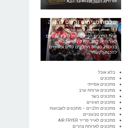
אורחים, תנסו את הדבר הבא -
5 הצעות לקינוחי כוסות קינוח
שכבות טעימים וקלים להכנה
מתכונים
easyfood_admin
אוגוסט 6, 2021
אחת הדרכים הכי פשוטות להכין קינוחים
לאירוח או לחג, היא קינוחי שכבות
בכוסות. הנה 5 מתכונים קלים ופשוטים
להכנה לקינוחי
בלוג אוכל
מתכונים
מתכונים אסייתי
מתכונים ארוחת ערב
מתכונים בשר
מתכונים חגיגיים
מתכונים חלביים – מתכונים לשבועות
מתכונים טבעוניים
מתכונים לאייר פרייר AIR FRYER
מתכונים לארוחת צהרים