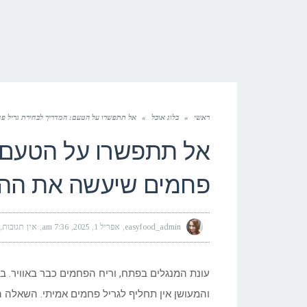
ראשי
»
בלוג אוכל
»
אל תתפשרו על הטעם: המדריך לבחירת גריל פ
אל תתפשרו על הטעם: 
פחמים שיעשה את ההב
easyfood_admin
אפריל 1, 2025
7:36 am
אין תגובות
עונת המנגלים בפתח, וריח הפחמים כבר באוויר. בע
והמעושן אין תחליף לגריל פחמים אמיתי. השאלה ה