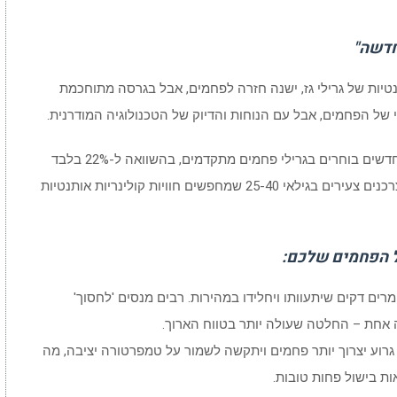
חדשה"
טיות של גרילי גז, ישנה חזרה לפחמים, אבל בגרסה מתוחכמת
ל הפחמים, אבל עם הנוחות והדיוק של הטכנולוגיה המודרנית.
סקר צרכנים מ-2024 מצא כי 35% מרוכשי גרילים חדשים בוחרים בגרילי פחמים מתקדמים, בהשוואה ל-22% בלבד
לפני חמש שנים. המעבר הזה מונע בעיקר על ידי צרכנים צעירים בגילאי 25-40 שמחפשים חוויות קולינריות אותנטיות
ל הפחמים שלכם:
מרים דקים שיתעוותו ויחלידו במהירות. רבים מנסים 'לחסוך'
ה אחת – החלטה שעולה יותר בטווח הארוך.
ד גרוע יצרוך יותר פחמים ויתקשה לשמור על טמפרטורה יציבה, מה
ות בישול פחות טובות.