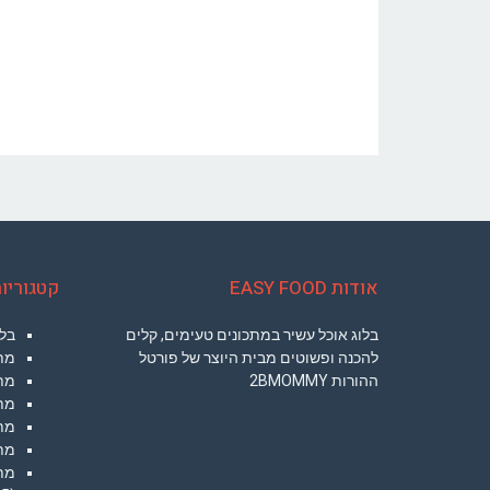
אודות EASY FOOD
קטגוריו
בלוג אוכל עשיר במתכונים טעימים, קלים
בלו
להכנה ופשוטים מבית היוצר של פורטל
מת
ההורות 2BMOMMY
מתכ
מת
מת
מתכ
מתכ