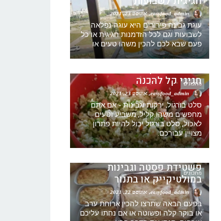
חגיגית לשבועות
easyfood_admin
אוגוסט 23, 2021
עוגת גבינה פירורים היא עוגה נפלאה
לשבועות וגם לכל הזדמנות חגיגית או כל
מתכון סלט בורגול עם גבינה
פעם שבא לכם להכין משהו טעים או
וירקות -טאבולה מתכון – סלט
בורגול מתכון – סלט בורגול
חגיגי קל להכנה
מתכונים
easyfood_admin
אוגוסט 23, 2021
סלט בורגול, ירקות וגבינות - אם אתם
מחפשים משהו קליל, משביע וטעים
לאכול, סלט בורגול יכול להיות פתרון
מצויין עבורכם.
מתכון פשטידת גבינה ואטריות
שילדים אוהבים קלה להכנה –
פשטידת פסטה וגבינות
מתכונים
במולטיקייק או בתנור
easyfood_admin
אוגוסט 22, 2021
בפעם הבאה שתרצו להכין ארוחת ערב
או בוקר קלה ופשוטה או אם נחתו עליכם