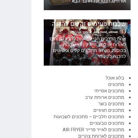
אורחים, תנסו את הדבר הבא -
5 הצעות לקינוחי כוסות קינוח
שכבות טעימים וקלים להכנה
מתכונים
easyfood_admin
אוגוסט 6, 2021
אחת הדרכים הכי פשוטות להכין קינוחים
לאירוח או לחג, היא קינוחי שכבות
בכוסות. הנה 5 מתכונים קלים ופשוטים
להכנה לקינוחי
בלוג אוכל
מתכונים
מתכונים אסייתי
מתכונים ארוחת ערב
מתכונים בשר
מתכונים חגיגיים
מתכונים חלביים – מתכונים לשבועות
מתכונים טבעוניים
מתכונים לאייר פרייר AIR FRYER
מתכונים לארוחת צהרים