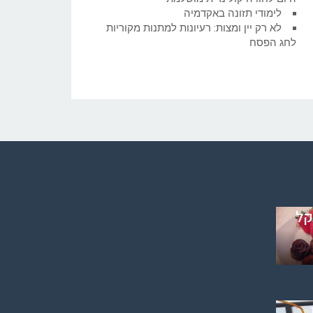
לימודי תזונה באקדמיה
לא רק יין ומצות: רעיונות למתנות מקוריות
לחג הפסח
ס
ד
לס
ם
ד
–
קל
ם
פיה